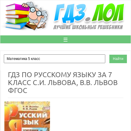
☰
ГДЗ ПО РУССКОМУ ЯЗЫКУ ЗА 7
КЛАСС С.И. ЛЬВОВА, В.В. ЛЬВОВ
ФГОС