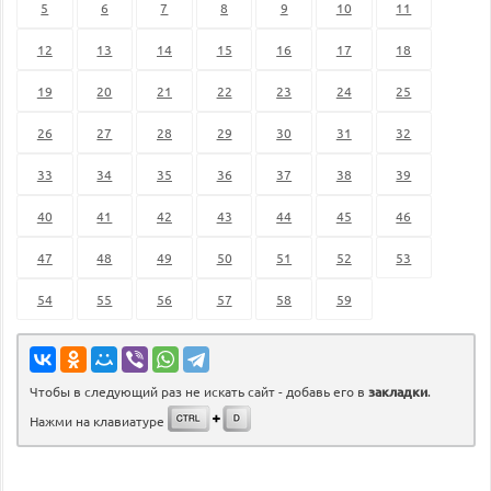
5
6
7
8
9
10
11
12
13
14
15
16
17
18
19
20
21
22
23
24
25
26
27
28
29
30
31
32
33
34
35
36
37
38
39
40
41
42
43
44
45
46
47
48
49
50
51
52
53
54
55
56
57
58
59
Чтобы в следующий раз не искать сайт - добавь его в
закладки
.
Нажми на клавиатуре