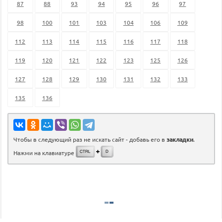
87
88
93
94
95
96
97
98
100
101
103
104
106
109
112
113
114
115
116
117
118
119
120
121
122
123
125
126
127
128
129
130
131
132
133
135
136
Чтобы в следующий раз не искать сайт - добавь его в
закладки
.
Нажми на клавиатуре