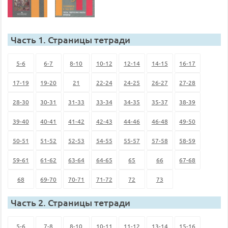
Часть 1. Страницы тетради
5-6
6-7
8-10
10-12
12-14
14-15
16-17
17-19
19-20
21
22-24
24-25
26-27
27-28
28-30
30-31
31-33
33-34
34-35
35-37
38-39
39-40
40-41
41-42
42-43
44-46
46-48
49-50
50-51
51-52
52-53
54-55
55-57
57-58
58-59
59-61
61-62
63-64
64-65
65
66
67-68
68
69-70
70-71
71-72
72
73
Часть 2. Страницы тетради
5-6
7-8
8-10
10-11
11-12
13-14
15-16