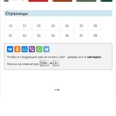
Страницы
13
17
23
26
32
33
40
41
42
43
45
46
47
48
Чтобы в следующий раз не искать сайт - добавь его в
закладки
.
Нажми на клавиатуре