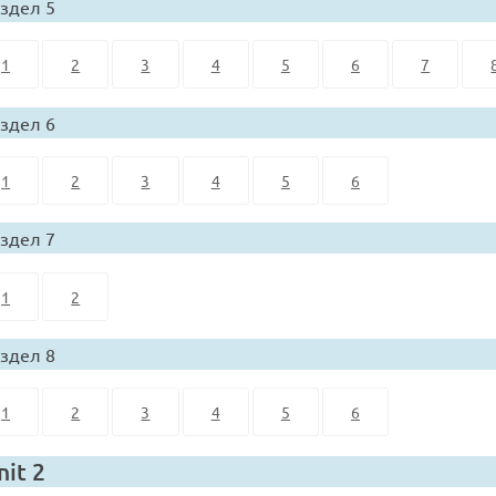
здел 5
1
2
3
4
5
6
7
здел 6
1
2
3
4
5
6
здел 7
1
2
здел 8
1
2
3
4
5
6
nit 2