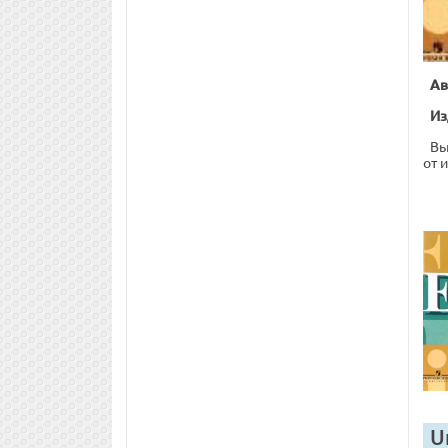
Ав
Из
Вы
от 
U