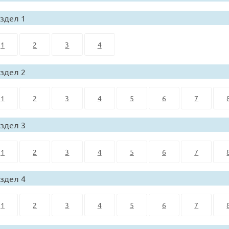
здел 1
1
2
3
4
здел 2
1
2
3
4
5
6
7
здел 3
1
2
3
4
5
6
7
здел 4
1
2
3
4
5
6
7