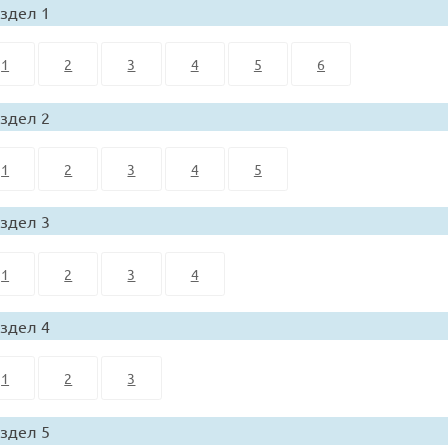
здел 1
1
2
3
4
5
6
здел 2
1
2
3
4
5
здел 3
1
2
3
4
здел 4
1
2
3
здел 5