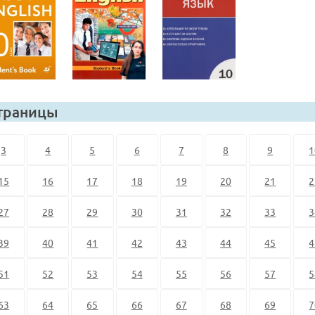
траницы
3
4
5
6
7
8
9
1
15
16
17
18
19
20
21
2
27
28
29
30
31
32
33
3
39
40
41
42
43
44
45
4
51
52
53
54
55
56
57
5
63
64
65
66
67
68
69
7