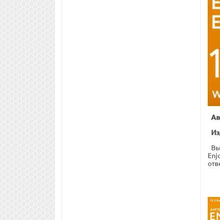
Ав
Из
Вы
Enj
отв