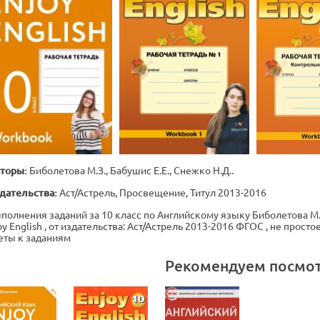
торы:
Биболетова М.З., Бабушис Е.Е., Снежко Н.Д..
дательства:
Аст/Астрель, Просвещение, Титул 2013-2016
полнения заданий за 10 класс по Английскому языку Биболетова М.З.
oy English , от издательства: Аст/Астрель 2013-2016 ФГОС , не прос
еты к заданиям
Рекомендуем посмо