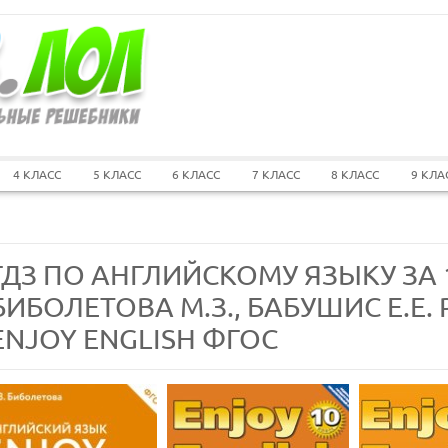
4 КЛАСС
5 КЛАСС
6 КЛАСС
7 КЛАСС
8 КЛАСС
9 КЛА
ГДЗ ПО АНГЛИЙСКОМУ ЯЗЫКУ ЗА 
БИБОЛЕТОВА М.З., БАБУШИС Е.Е.
ENJOY ENGLISH ФГОС