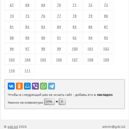
67
68
69
70
71
72
73
74
75
76
77
78
79
80
81
82
83
84
85
86
87
88
89
90
91
92
94
95
96
97
98
99
100
101
102
103
104
105
106
107
108
109
110
111
Чтобы в следующий раз не искать сайт - добавь его в
закладки
.
Нажми на клавиатуре
©
gdz.lol
2026
admin@gdz.lol