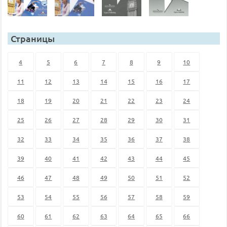
Страницы
4
5
6
7
8
9
10
11
12
13
14
15
16
17
18
19
20
21
22
23
24
25
26
27
28
29
30
31
32
33
34
35
36
37
38
39
40
41
42
43
44
45
46
47
48
49
50
51
52
53
54
55
56
57
58
59
60
61
62
63
64
65
66