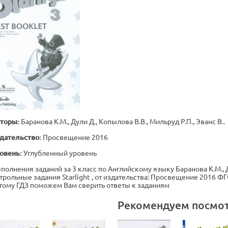
торы:
Баранова К.М., Дули Д., Копылова В.В., Мильруд Р.П., Эванс В..
дательство:
Просвещение 2016
овень:
Углубленный уровень
полнения заданий за 3 класс по Английскому языку Баранова К.М., Ду
трольные задания Starlight , от издательства: Просвещение 2016 Ф
тому ГДЗ поможем Вам сверить ответы к заданиям
Рекомендуем посмо