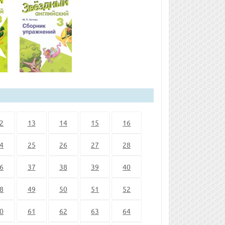
2
13
14
15
16
4
25
26
27
28
6
37
38
39
40
8
49
50
51
52
0
61
62
63
64