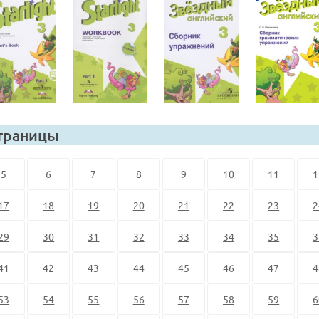
траницы
5
6
7
8
9
10
11
1
17
18
19
20
21
22
23
2
29
30
31
32
33
34
35
3
41
42
43
44
45
46
47
4
53
54
55
56
57
58
59
6