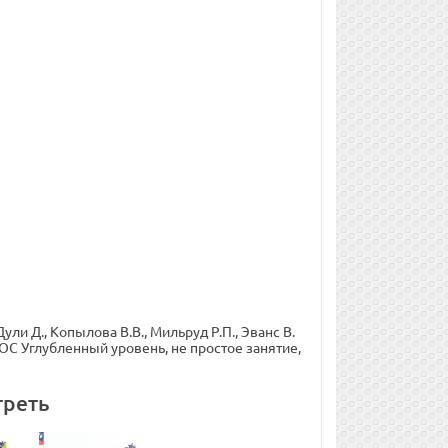
ли Д., Копылова В.В., Мильруд Р.П., Эванс В.
ГОС Углубленный уровень, не простое занятие,
треть