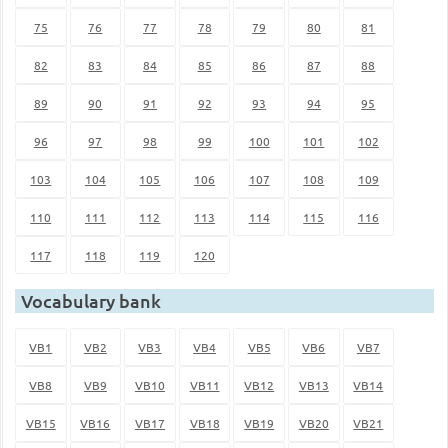
75
76
77
78
79
80
81
82
83
84
85
86
87
88
89
90
91
92
93
94
95
96
97
98
99
100
101
102
103
104
105
106
107
108
109
110
111
112
113
114
115
116
117
118
119
120
Vocabulary bank
VB1
VB2
VB3
VB4
VB5
VB6
VB7
VB8
VB9
VB10
VB11
VB12
VB13
VB14
VB15
VB16
VB17
VB18
VB19
VB20
VB21