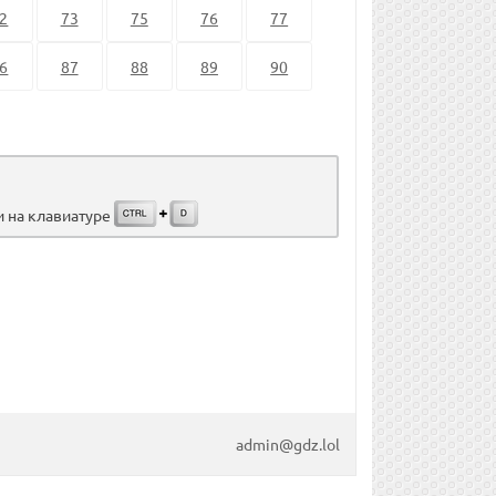
2
73
75
76
77
6
87
88
89
90
и на клавиатуре
admin@gdz.lol