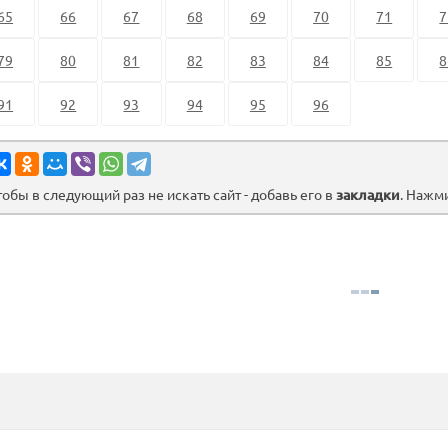
65
66
67
68
69
70
71
7
79
80
81
82
83
84
85
8
91
92
93
94
95
96
тобы в следующий раз не искать сайт - добавь его в
закладки
. Нажм