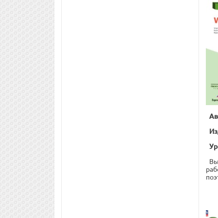
Ав
Из
Ур
Вы
раб
поэ