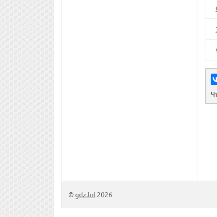
Ч
©
gdz.lol
2026