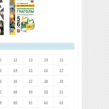
1
12
13
14
15
3
24
25
26
27
5
36
37
38
39
7
48
49
50
51
9
60
61
62
63