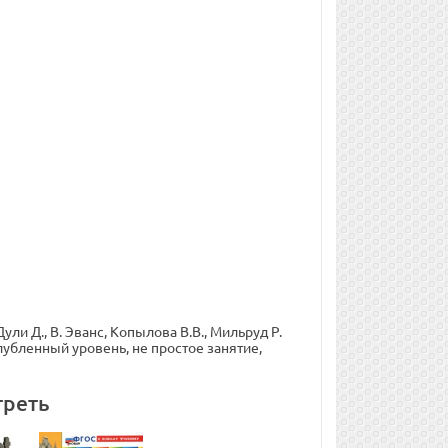
ли Д., В. Эванс, Копылова В.В., Мильруд Р.
глубленный уровень, не простое занятие,
треть