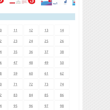
0
11
12
13
14
2
23
24
25
26
4
35
36
37
38
6
47
48
49
50
8
59
60
61
62
0
71
72
73
74
2
83
84
85
86
4
95
96
97
98