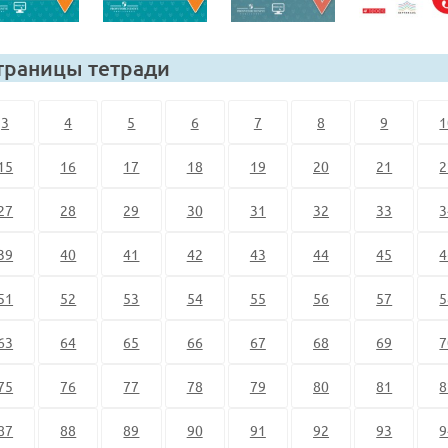
траницы тетради
3
4
5
6
7
8
9
1
15
16
17
18
19
20
21
2
27
28
29
30
31
32
33
3
39
40
41
42
43
44
45
4
51
52
53
54
55
56
57
5
63
64
65
66
67
68
69
7
75
76
77
78
79
80
81
8
87
88
89
90
91
92
93
9