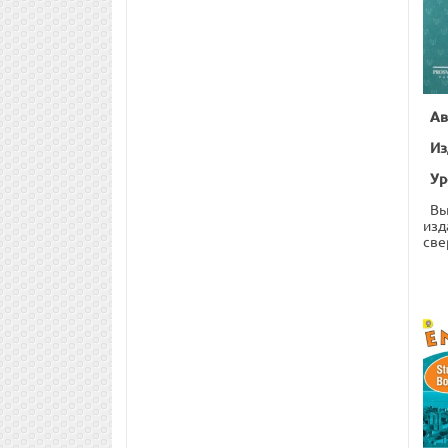
Ав
Из
Ур
Вы
изд
све