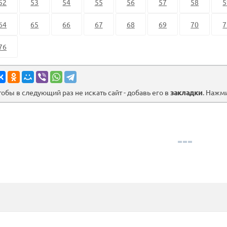
52
53
54
55
56
57
58
5
64
65
66
67
68
69
70
7
76
тобы в следующий раз не искать сайт - добавь его в
закладки
. Нажм