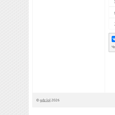
Ч
©
gdz.lol
2026