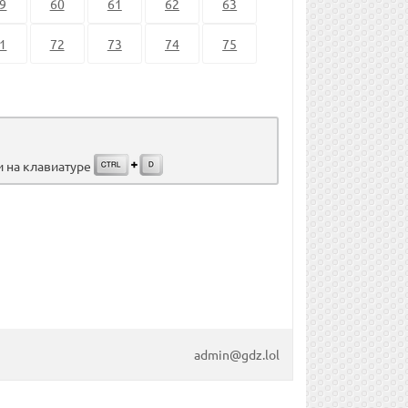
9
60
61
62
63
1
72
73
74
75
и на клавиатуре
admin@gdz.lol