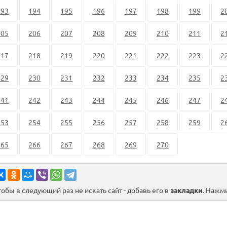
193
194
195
196
197
198
199
2
205
206
207
208
209
210
211
2
217
218
219
220
221
222
223
2
229
230
231
232
233
234
235
2
241
242
243
244
245
246
247
2
253
254
255
256
257
258
259
2
265
266
267
268
269
270
тобы в следующий раз не искать сайт - добавь его в
закладки
. Нажм