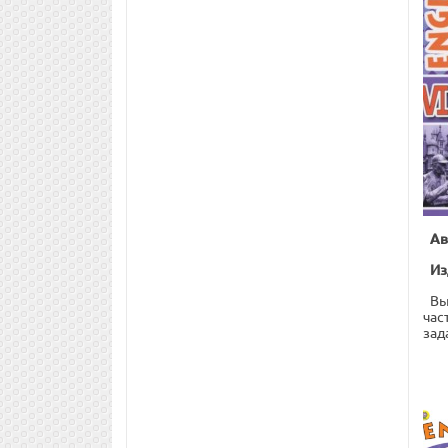
Ав
Из
Вы
час
зад