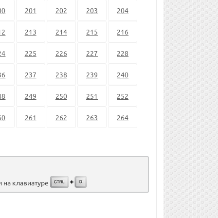
00
201
202
203
204
12
213
214
215
216
24
225
226
227
228
36
237
238
239
240
48
249
250
251
252
60
261
262
263
264
и на клавиатуре