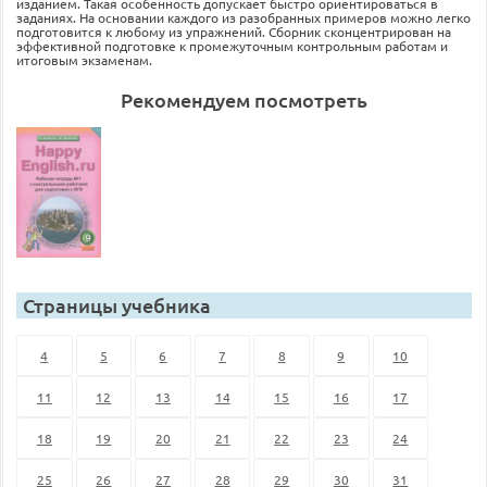
изданием. Такая особенность допускает быстро ориентироваться в
заданиях. На основании каждого из разобранных примеров можно легко
подготовится к любому из упражнений. Сборник сконцентрирован на
эффективной подготовке к промежуточным контрольным работам и
итоговым экзаменам.
Рекомендуем посмотреть
Страницы учебника
4
5
6
7
8
9
10
11
12
13
14
15
16
17
18
19
20
21
22
23
24
25
26
27
28
29
30
31