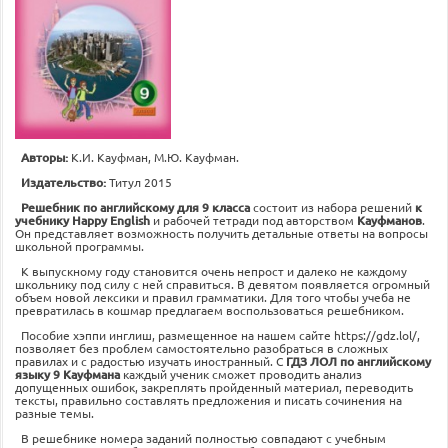
Авторы:
К.И. Кауфман, М.Ю. Кауфман.
Издательство:
Титул 2015
Решебник по английскому для 9 класса
состоит из набора решений
к
учебнику Happy English
и рабочей тетради под авторством
Кауфманов
.
Он представляет возможность получить детальные ответы на вопросы
школьной программы.
К выпускному году становится очень непрост и далеко не каждому
школьнику под силу с ней справиться. В девятом появляется огромный
объем новой лексики и правил грамматики. Для того чтобы учеба не
превратилась в кошмар предлагаем воспользоваться решебником.
Пособие хэппи инглиш, размещенное на нашем сайте https://gdz.lol/,
позволяет без проблем самостоятельно разобраться в сложных
правилах и с радостью изучать иностранный. С
ГДЗ ЛОЛ по английскому
языку 9 Кауфмана
каждый ученик сможет проводить анализ
допущенных ошибок, закреплять пройденный материал, переводить
тексты, правильно составлять предложения и писать сочинения на
разные темы.
В решебнике номера заданий полностью совпадают с учебным