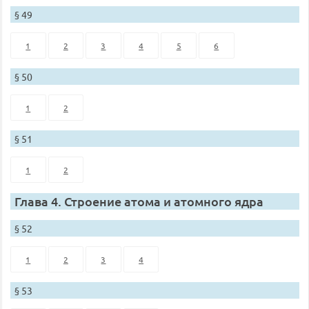
§ 49
1
2
3
4
5
6
§ 50
1
2
§ 51
1
2
Глава 4. Строение атома и атомного ядра
§ 52
1
2
3
4
§ 53