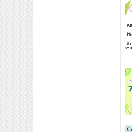
Ав
Из
Вы
от 
С