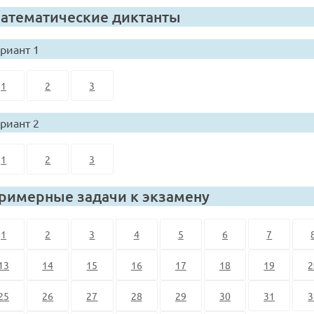
атематические диктанты
риант 1
1
2
3
риант 2
1
2
3
римерные задачи к экзамену
1
2
3
4
5
6
7
13
14
15
16
17
18
19
2
25
26
27
28
29
30
31
3