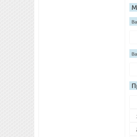
М
Ва
Ва
П