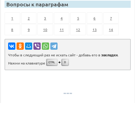
Вопросы к параграфам
1
2
3
4
5
6
7
8
9
10
11
12
13
14
Чтобы в следующий раз не искать сайт - добавь его в
закладки
.
Нажми на клавиатуре
©
gdz.lol
2026
admin@gdz.lol