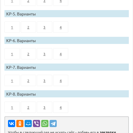
1
2
3
4
КР-5. Варианты
1
2
3
4
КР-6. Варианты
1
2
3
4
КР-7. Варианты
1
2
3
4
КР-8. Варианты
1
2
3
4
Чтобы в следующий раз не искать сайт - добавь его в
закладки
.