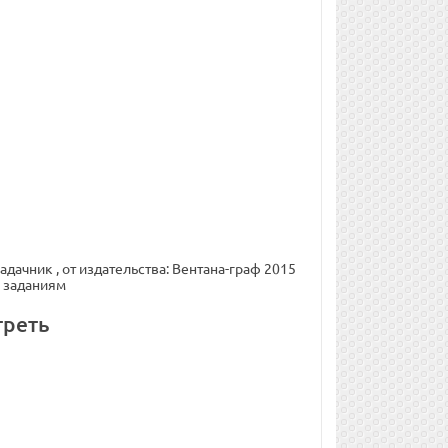
адачник , от издательства: Вентана-граф 2015
к заданиям
треть