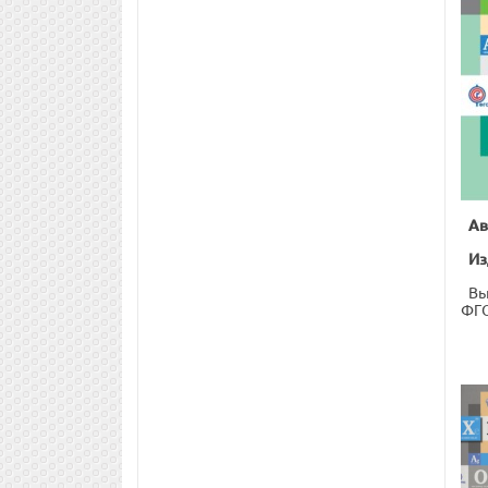
Ав
Из
Вы
ФГО