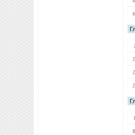
6
Г
7
7
7
Г
8