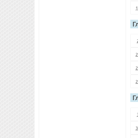
1
Г
2
2
2
Г
3