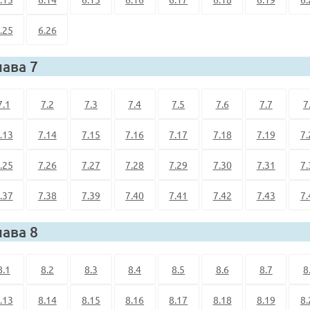
.25
6.26
лава 7
7.1
7.2
7.3
7.4
7.5
7.6
7.7
7
.13
7.14
7.15
7.16
7.17
7.18
7.19
7.
.25
7.26
7.27
7.28
7.29
7.30
7.31
7.
.37
7.38
7.39
7.40
7.41
7.42
7.43
7.
лава 8
8.1
8.2
8.3
8.4
8.5
8.6
8.7
8
.13
8.14
8.15
8.16
8.17
8.18
8.19
8.