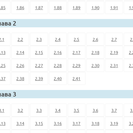
.85
1.86
1.87
1.88
1.89
1.90
1.91
1.
лава 2
2.1
2.2
2.3
2.4
2.5
2.6
2.7
2
.13
2.14
2.15
2.16
2.17
2.18
2.19
2.
.25
2.26
2.27
2.28
2.29
2.30
2.31
2.
.37
2.38
2.39
2.40
2.41
лава 3
3.1
3.2
3.3
3.4
3.5
3.6
3.7
3
.13
3.14
3.15
3.16
3.17
3.18
3.19
3.