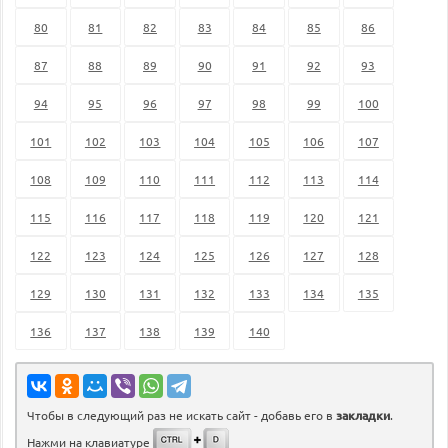
80
81
82
83
84
85
86
87
88
89
90
91
92
93
94
95
96
97
98
99
100
101
102
103
104
105
106
107
108
109
110
111
112
113
114
115
116
117
118
119
120
121
122
123
124
125
126
127
128
129
130
131
132
133
134
135
136
137
138
139
140
Чтобы в следующий раз не искать сайт - добавь его в
закладки
.
Нажми на клавиатуре