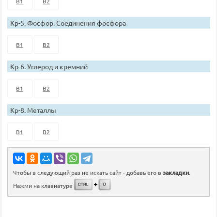
В1
В2
Кр-5. Фосфор. Соединения фосфора
В1
В2
Кр-6. Углерод и кремний
В1
В2
Кр-8. Металлы
В1
В2
Чтобы в следующий раз не искать сайт - добавь его в
закладки
.
Нажми на клавиатуре