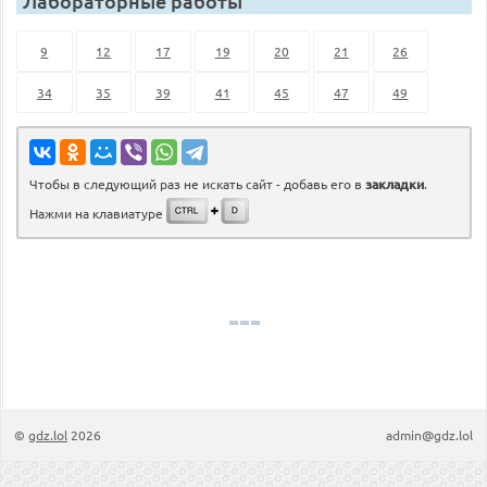
Лабораторные работы
9
12
17
19
20
21
26
34
35
39
41
45
47
49
Чтобы в следующий раз не искать сайт - добавь его в
закладки
.
Нажми на клавиатуре
©
gdz.lol
2026
admin@gdz.lol