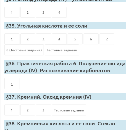
1
2
3
4
§35. Угольная кислота и ее соли
1
2
3
4
5
6
7
8 (Тестовые задания)
Тестовые задания
§36. Практическая работа 6. Получение оксида
углерода (IV). Распознавание карбонатов
1
§37. Кремний. Оксид кремния (IV)
1
2
3
Тестовые задания
§38. Кремниевая кислота и ее соли. Стекло.