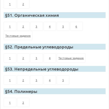
1
2
§51. Органическая химия
1
2
3
4
5
6
Тестовые задания
§52. Предельные углеводороды
1
2
3
4
Тестовые задания
§53. Непредельные углеводороды
1
2
3
4
5
§54. Полимеры
1
2