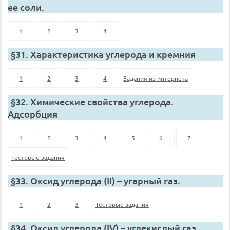
ее соли.
1
2
3
4
§31. Характеристика углерода и кремния
1
2
3
4
Задания из интернета
§32. Химические свойства углерода.
Адсорбция
1
2
3
4
5
6
7
Тестовые задания
§33. Оксид углерода (II) – угарный газ.
1
2
3
Тестовые задания
§34. Оксид углерода (IV) – углекислый газ.