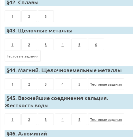
§42. Сплавы
1
2
3
§43. Щелочные металлы
1
2
3
4
5
6
Тестовые задания
§44. Магний. Щелочноземельные металлы
1
2
3
4
5
Тестовые задания
§45. Важнейшие соединения кальция.
Жесткость воды
1
2
3
4
5
Тестовые задания
§46. Алюминий