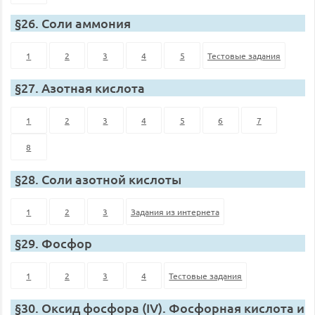
§26. Соли аммония
1
2
3
4
5
Тестовые задания
§27. Азотная кислота
1
2
3
4
5
6
7
8
§28. Соли азотной кислоты
1
2
3
Задания из интернета
§29. Фосфор
1
2
3
4
Тестовые задания
§30. Оксид фосфора (IV). Фосфорная кислота и