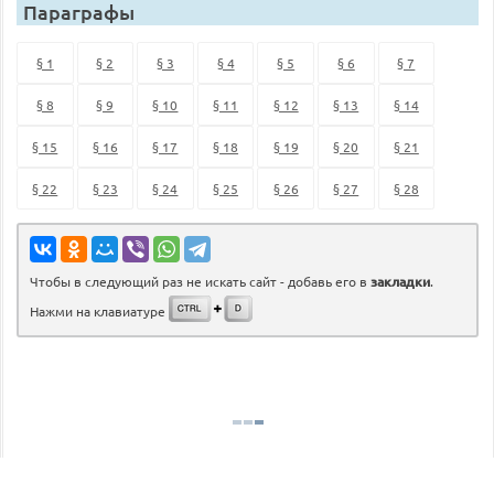
Параграфы
§ 1
§ 2
§ 3
§ 4
§ 5
§ 6
§ 7
§ 8
§ 9
§ 10
§ 11
§ 12
§ 13
§ 14
§ 15
§ 16
§ 17
§ 18
§ 19
§ 20
§ 21
§ 22
§ 23
§ 24
§ 25
§ 26
§ 27
§ 28
Чтобы в следующий раз не искать сайт - добавь его в
закладки
.
Нажми на клавиатуре