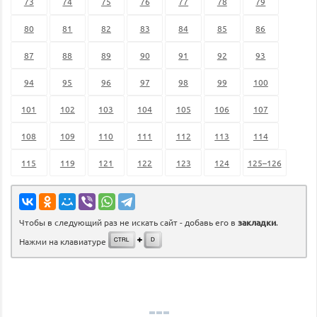
73
74
75
76
77
78
79
80
81
82
83
84
85
86
87
88
89
90
91
92
93
94
95
96
97
98
99
100
101
102
103
104
105
106
107
108
109
110
111
112
113
114
115
119
121
122
123
124
125–126
Чтобы в следующий раз не искать сайт - добавь его в
закладки
.
Нажми на клавиатуре