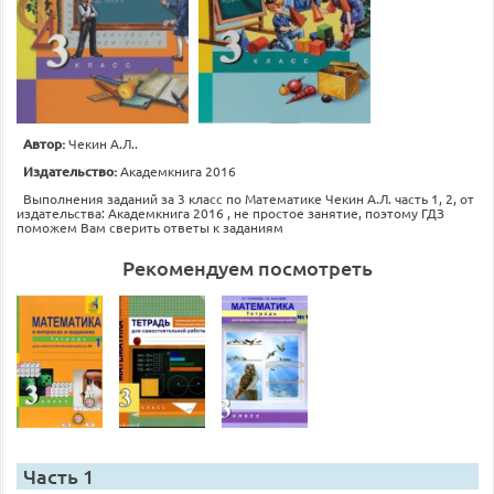
Автор:
Чекин А.Л..
Издательство:
Академкнига 2016
Выполнения заданий за 3 класс по Математике Чекин А.Л. часть 1, 2, от
издательства: Академкнига 2016 , не простое занятие, поэтому ГДЗ
поможем Вам сверить ответы к заданиям
Рекомендуем посмотреть
Часть 1