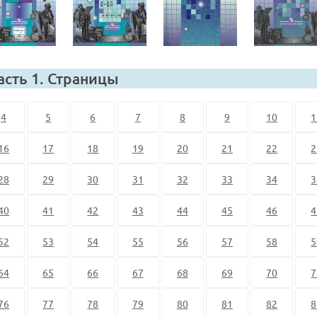
асть 1. Страницы
4
5
6
7
8
9
10
1
16
17
18
19
20
21
22
2
28
29
30
31
32
33
34
3
40
41
42
43
44
45
46
4
52
53
54
55
56
57
58
5
64
65
66
67
68
69
70
7
76
77
78
79
80
81
82
8