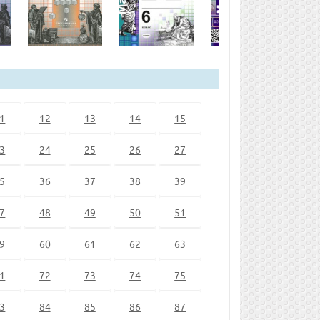
1
12
13
14
15
3
24
25
26
27
5
36
37
38
39
7
48
49
50
51
9
60
61
62
63
1
72
73
74
75
3
84
85
86
87