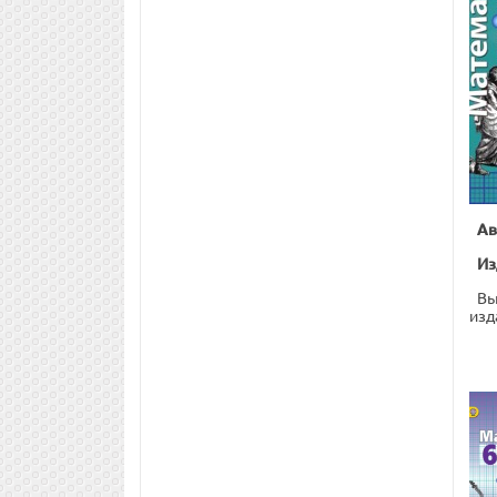
Ав
Из
Вы
изд