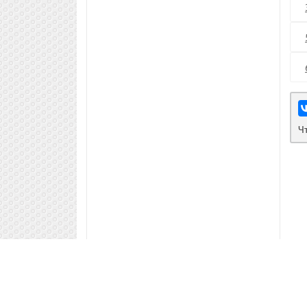
Ч
©
gdz.lol
2026