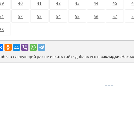
39
40
41
42
43
44
45
4
51
52
53
54
55
56
57
5
63
тобы в следующий раз не искать сайт - добавь его в
закладки
. Нажм