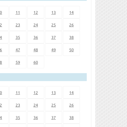
0
11
12
13
14
2
23
24
25
26
4
35
36
37
38
6
47
48
49
50
8
59
60
0
11
12
13
14
2
23
24
25
26
4
35
36
37
38