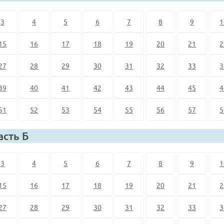
3
4
5
6
7
8
9
1
15
16
17
18
19
20
21
2
27
28
29
30
31
32
33
3
39
40
41
42
43
44
45
4
51
52
53
54
55
56
57
5
асть Б
3
4
5
6
7
8
9
1
15
16
17
18
19
20
21
2
27
28
29
30
31
32
33
3