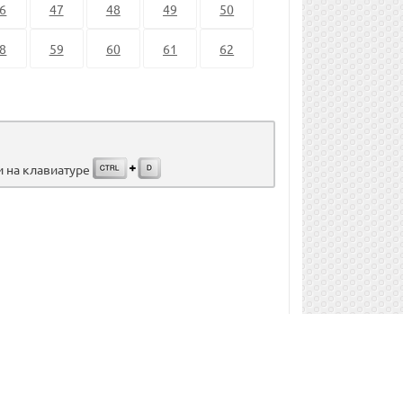
6
47
48
49
50
8
59
60
61
62
и на клавиатуре
admin@gdz.lol