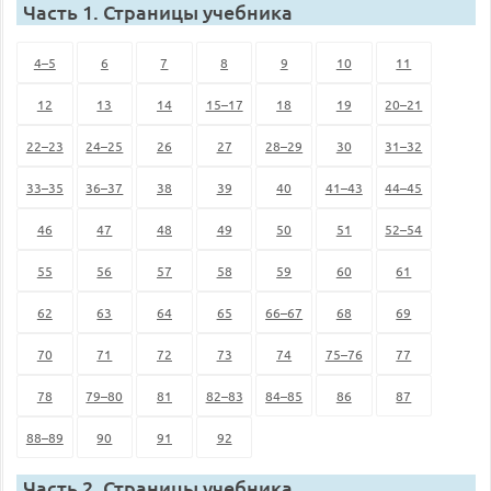
Часть 1. Страницы учебника
4–5
6
7
8
9
10
11
12
13
14
15–17
18
19
20–21
22–23
24–25
26
27
28–29
30
31–32
33–35
36–37
38
39
40
41–43
44–45
46
47
48
49
50
51
52–54
55
56
57
58
59
60
61
62
63
64
65
66–67
68
69
70
71
72
73
74
75–76
77
78
79–80
81
82–83
84–85
86
87
88–89
90
91
92
Часть 2. Страницы учебника