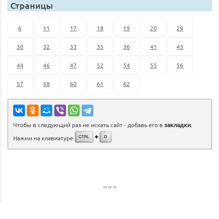
Страницы
6
11
17
18
19
20
29
30
32
33
35
36
41
43
44
46
47
52
54
55
56
57
58
60
61
62
Чтобы в следующий раз не искать сайт - добавь его в
закладки
.
Нажми на клавиатуре