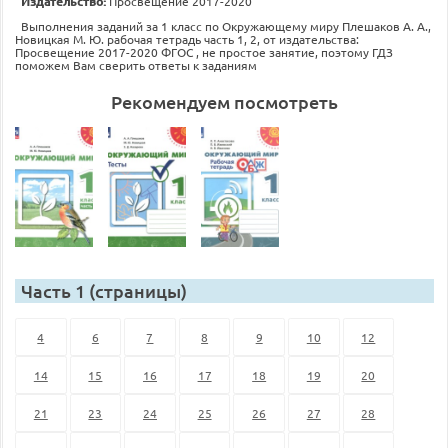
Издательство:
Просвещение 2017-2020
Выполнения заданий за 1 класс по Окружающему миру Плешаков А. А.,
Новицкая М. Ю. рабочая тетрадь часть 1, 2, от издательства:
Просвещение 2017-2020 ФГОС , не простое занятие, поэтому ГДЗ
поможем Вам сверить ответы к заданиям
Рекомендуем посмотреть
Часть 1 (страницы)
4
6
7
8
9
10
12
14
15
16
17
18
19
20
21
23
24
25
26
27
28