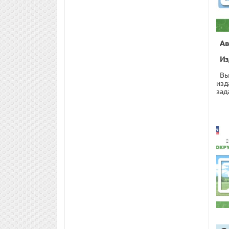
Ав
Из
Вы
изд
зад