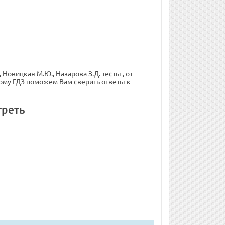
овицкая М.Ю., Назарова З.Д. тесты , от
тому ГДЗ поможем Вам сверить ответы к
треть