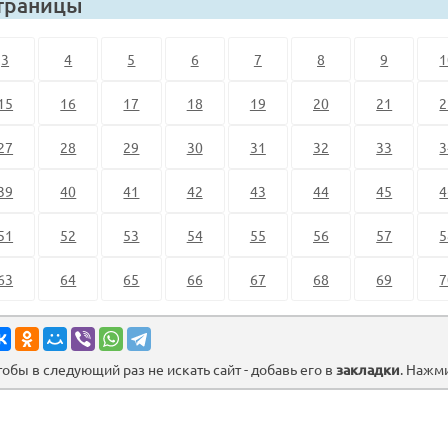
траницы
3
4
5
6
7
8
9
1
15
16
17
18
19
20
21
2
27
28
29
30
31
32
33
3
39
40
41
42
43
44
45
4
51
52
53
54
55
56
57
5
63
64
65
66
67
68
69
7
тобы в следующий раз не искать сайт - добавь его в
закладки
. Нажм