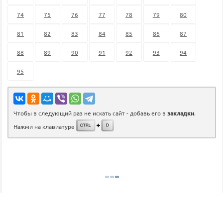
74
75
76
77
78
79
80
81
82
83
84
85
86
87
88
89
90
91
92
93
94
95
Чтобы в следующий раз не искать сайт - добавь его в
закладки
.
Нажми на клавиатуре