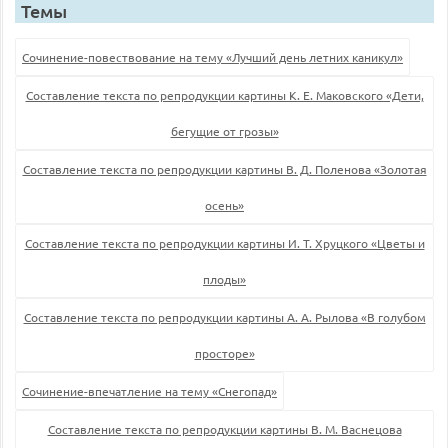
Темы
Сочинение-повествование на тему «Лучший день летних каникул»
Составление текста по репродукции картины К. Е. Маковского «Дети,
бегущие от грозы»
Составление текста по репродукции картины В. Д. Поленова «Золотая
осень»
Составление текста по репродукции картины И. Т. Хруцкого «Цветы и
плоды»
Составление текста по репродукции картины A. А. Рылова «В голубом
просторе»
Сочинение-впечатление на тему «Снегопад»
Составление текста по репродукции картины B. М. Васнецова