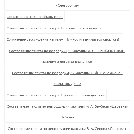
«Снегурочка»
Составление текста объявления
Сочинение-описание на тему «Наша классная комната»
Сочинение-рассуждение на тему «Нужно ли заниматься спортом?»
Составление текста по репродукции картины И. Я. Билибина «Иван-
царевич и лягушка-квакушка»
Составление текста по репродукции картины К. Ф. Юона «Конец
зимы. Полдень»
Сочинение-описание на тему «Первый весенний цветок»
Составление текста по репродукции картины М. А. Врубеля «Царевна-
Лебедь»
Составление текста по репродукции картины В. А. Серова «Девочка с