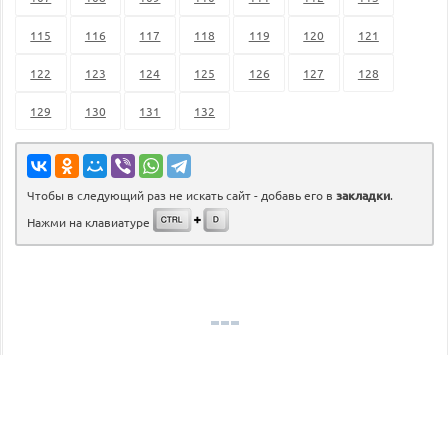
115
116
117
118
119
120
121
122
123
124
125
126
127
128
129
130
131
132
Чтобы в следующий раз не искать сайт - добавь его в
закладки
.
Нажми на клавиатуре
©
gdz.lol
2026
admin@gdz.lol