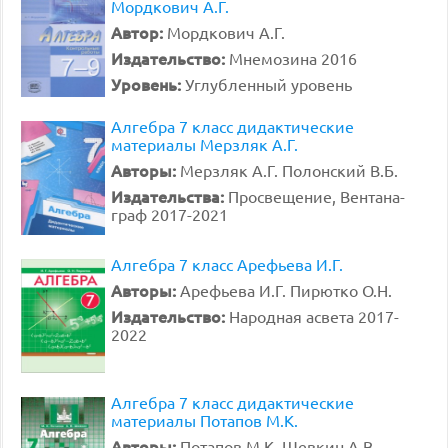
Мордкович А.Г.
Автор:
Мордкович А.Г.
Издательство:
Мнемозина 2016
Уровень:
Углубленный уровень
Алгебра 7 класс дидактические
материалы Мерзляк А.Г.
Авторы:
Мерзляк А.Г. Полонский В.Б.
Издательства:
Просвещение, Вентана-
граф 2017-2021
Алгебра 7 класс Арефьева И.Г.
Авторы:
Арефьева И.Г. Пирютко О.Н.
Издательство:
Народная асвета 2017-
2022
Алгебра 7 класс дидактические
материалы Потапов М.К.
Авторы:
Потапов М.К. Шевкин А.В.