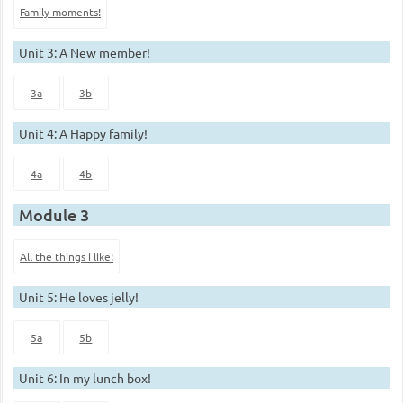
Family moments!
Unit 3: A New member!
3a
3b
Unit 4: A Happy family!
4a
4b
Module 3
All the things i like!
Unit 5: He loves jelly!
5a
5b
Unit 6: In my lunch box!