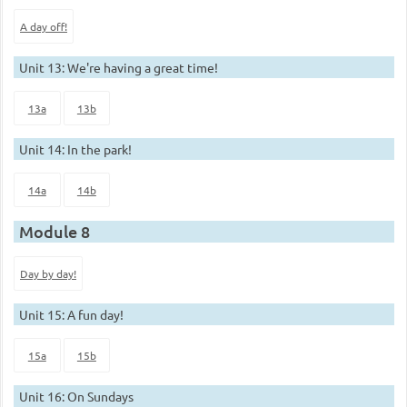
A day off!
Unit 13: We're having a great time!
13a
13b
Unit 14: In the park!
14a
14b
Module 8
Day by day!
Unit 15: A fun day!
15a
15b
Unit 16: On Sundays