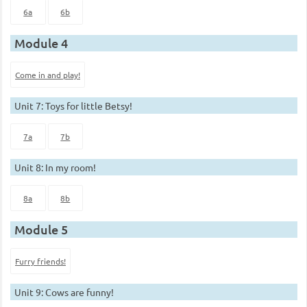
6a
6b
Module 4
Come in and play!
Unit 7: Toys for little Betsy!
7a
7b
Unit 8: In my room!
8a
8b
Module 5
Furry friends!
Unit 9: Cows are funny!