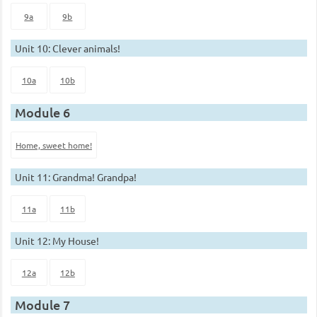
9a
9b
Unit 10: Clever animals!
10a
10b
Module 6
Home, sweet home!
Unit 11: Grandma! Grandpa!
11a
11b
Unit 12: My House!
12a
12b
Module 7