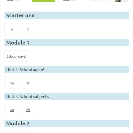
Starter unit
a
b
Module 1
School days!
Unit 1: School again!
1a
1b
Unit 2: School subjects
2a
2b
Module 2