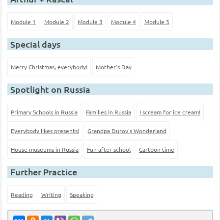
Module 1
Module 2
Module 3
Module 4
Module 5
Special days
Merry Christmas, everybody!
Mother's Day
Spotlight on Russia
Primary Schools in Russia
Families in Russia
I scream for ice cream!
Everybody likes presents!
Grandpa Durov's Wonderland
House museums in Russia
Fun after school
Cartoon time
Further Practice
Reading
Writing
Speaking