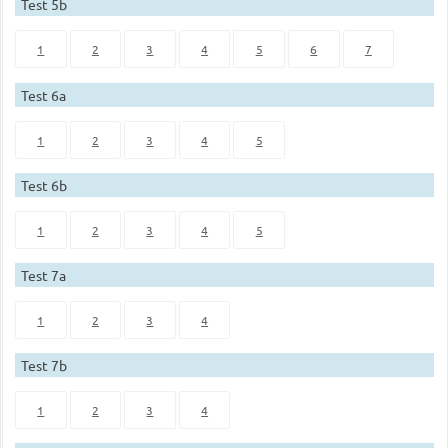
Test 5b
1
2
3
4
5
6
7
Test 6a
1
2
3
4
5
Test 6b
1
2
3
4
5
Test 7a
1
2
3
4
Test 7b
1
2
3
4