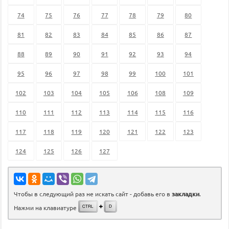
74
75
76
77
78
79
80
81
82
83
84
85
86
87
88
89
90
91
92
93
94
95
96
97
98
99
100
101
102
103
104
105
106
108
109
110
111
112
113
114
115
116
117
118
119
120
121
122
123
124
125
126
127
Чтобы в следующий раз не искать сайт - добавь его в
закладки
.
Нажми на клавиатуре