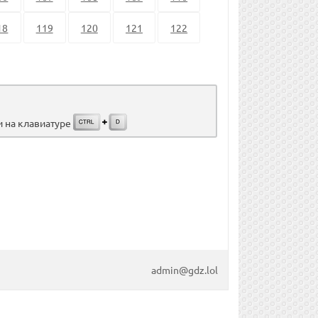
18
119
120
121
122
и на клавиатуре
admin@gdz.lol