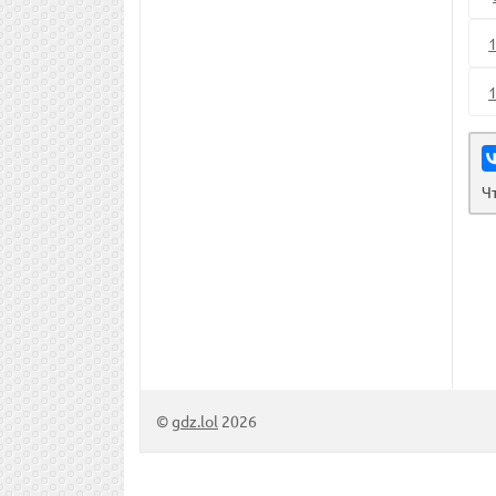
Ч
©
gdz.lol
2026