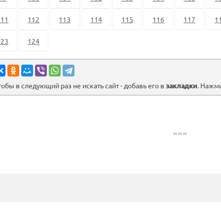
111
112
113
114
115
116
117
1
123
124
тобы в следующий раз не искать сайт - добавь его в
закладки
. Нажм