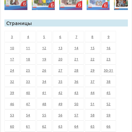
Страницы
3
4
5
6
7
8
9
10
11
12
13
14
15
16
17
18
19
20
21
22
23
24
25
26
27
28
29
30-31
32
33
34
35
36
37
38
39
40
41
42
43
44
45
46
47
48
49
50
51
52
53
54
55
56
57
58
59
60
61
62
63
64
65
66