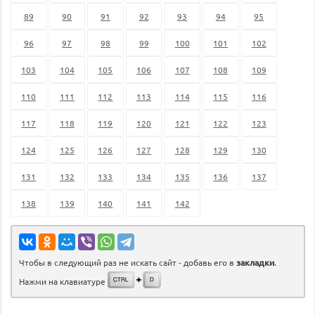
89
90
91
92
93
94
95
96
97
98
99
100
101
102
103
104
105
106
107
108
109
110
111
112
113
114
115
116
117
118
119
120
121
122
123
124
125
126
127
128
129
130
131
132
133
134
135
136
137
138
139
140
141
142
Чтобы в следующий раз не искать сайт - добавь его в
закладки
.
Нажми на клавиатуре