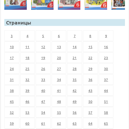
Страницы
3
4
5
6
7
8
9
10
11
12
13
14
15
16
17
18
19
20
21
22
23
24
25
26
27
28
29
30
31
32
33
34
35
36
37
38
39
40
41
42
43
44
45
46
47
48
49
50
51
52
53
54
55
56
57
58
59
60
61
62
63
64
65