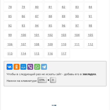
78
79
80
81
82
83
84
85
86
87
88
89
90
91
92
93
94
95
96
97
98
99
100
101
102
103
104
105
106
107
108
109
110
111
112
113
114
115
116
117
Чтобы в следующий раз не искать сайт - добавь его в
закладки
.
Нажми на клавиатуре