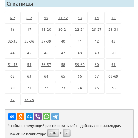
Страницы
6-7
8-9
10
11-12
13
14
15
16
17
18-20
20-21
22-24
25-27
28-31
32-35
35-36
37-39
40
41
42
43
44
45
46
47
48
49
50
51-53
54
56-57
58
59-60
60
61
62
63
64
65
66
67
68-69
70
71
72
73
74
75
76
77
78-79
Чтобы в следующий раз не искать сайт - добавь его в
закладки
.
Нажми на клавиатуре