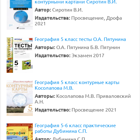
контурными картами Сиротин В.И.
Автор:
Сиротин В.И.
Издательства:
Просвещение, Дрофа
2021
География 5 класс тесты О.А. Пятунина
Авторы:
О.А. Пятунина Б.В. Пятунин
Издательство:
Экзамен 2017
География 5 класс контурные карты
Косолапова М.В.
Авторы:
Косолапова М.В. Приваловский
А.Н.
Издательство:
Просвещение 2021
География 5-6 класс практические
работы Дубинина С.П.
Автор:
Дубинина С.П.